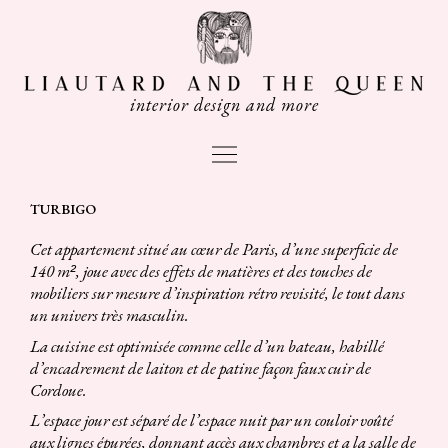
Aller
au
contenu
interior design and more
Main
Menu
Navigation
TURBIGO
des
Cet appartement situé au cœur de Paris, d’une superficie de
articles
140 m², joue avec des effets de matières et des touches de
mobiliers sur mesure d’inspiration rétro revisité, le tout dans
un univers très masculin.
La cuisine est optimisée comme celle d’un bateau, habillé
d’encadrement de laiton et de patine façon faux cuir de
Cordoue.
L’espace jour est séparé de l’espace nuit par un couloir voûté
aux lignes épurées, donnant accès aux chambres et a la salle de