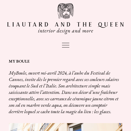
Aller
au
contenu
interior design and more
Main
Menu
Navigation
MY BOULE
des
MyBoule, ouvert mi-avril 2024, à l’aube du Festival de
articles
Cannes, invite dès le premier regard avec ses couleurs solaires
évoquant le Sud et l’Italie. Son architecture simple mais
saisissante attire l’attention. Dans un décor d’une fraîcheur
exceptionnelle, avec ses carreaux de céramique jaune citron et
son sol en marbre verde aqua, on découvre un comptoir
derrière lequel se cache toute la magie du lieu : les glaces.